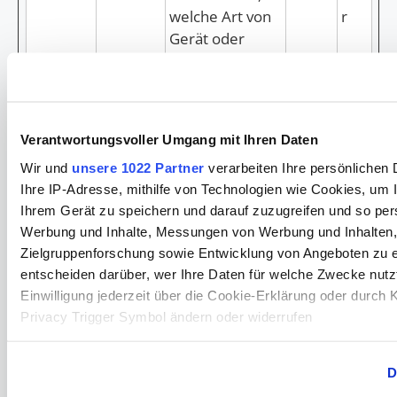
welche Art von
r
Gerät oder
Browser-
Software der
Besucher
benutzt – dies
Verantwortungsvoller Umgang mit Ihren Daten
erlaubt der
Wir und
unsere 1022 Partner
verarbeiten Ihre persönlichen 
Website
Ihre IP-Adresse, mithilfe von Technologien wie Cookies, um 
dementspreche
Ihrem Gerät zu speichern und darauf zuzugreifen und so pers
nd formatiert zu
Werbung und Inhalte, Messungen von Werbung und Inhalten,
werden.
Zielgruppenforschung sowie Entwicklung von Angeboten zu e
_pk_id#
www.ev
Erfasst
1 Jahr
HT
entscheiden darüber, wer Ihre Daten für welche Zwecke nutzt
a-
Statistiken über
TP-
Einwilligung jederzeit über die Cookie-Erklärung oder durch 
alzenau.
Besuche des
Co
Privacy Trigger Symbol ändern oder widerrufen
de
Benutzers auf
oki
der Website,
e
Wenn Sie es erlauben, würden wir auch gerne:
D
wie z. B. die
Informationen über Ihre geografische Lage erfassen, wel