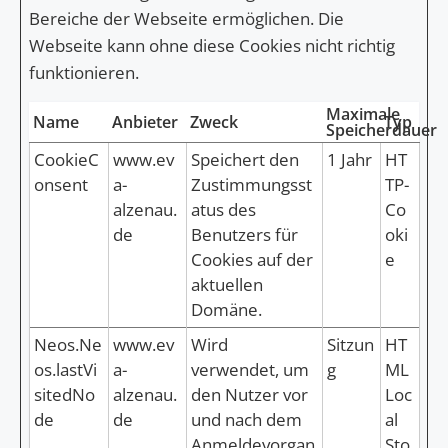
Bereiche der Webseite ermöglichen. Die
Webseite kann ohne diese Cookies nicht richtig
funktionieren.
Maximale
Name
Anbieter
Zweck
Typ
Speicherdauer
CookieC
www.ev
Speichert den
1 Jahr
HT
onsent
a-
Zustimmungsst
TP-
alzenau.
atus des
Co
de
Benutzers für
oki
Cookies auf der
e
aktuellen
Domäne.
Neos.Ne
www.ev
Wird
Sitzun
HT
os.lastVi
a-
verwendet, um
g
ML
sitedNo
alzenau.
den Nutzer vor
Loc
de
de
und nach dem
al
Anmeldevorgan
Sto