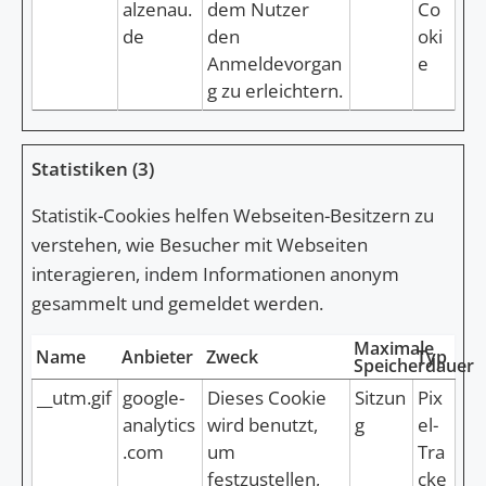
alzenau.
dem Nutzer
Co
de
den
oki
Anmeldevorgan
e
g zu erleichtern.
Statistiken (3)
Statistik-Cookies helfen Webseiten-Besitzern zu
verstehen, wie Besucher mit Webseiten
interagieren, indem Informationen anonym
gesammelt und gemeldet werden.
Maximale
Name
Anbieter
Zweck
Typ
Speicherdauer
__utm.gif
google-
Dieses Cookie
Sitzun
Pix
analytics
wird benutzt,
g
el-
.com
um
Tra
festzustellen,
cke