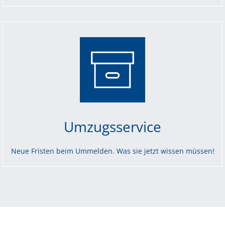
analysieren. Außerdem geben wir Informationen zu Ihrer
Verwendung unserer Website an unsere Partner für
soziale Medien, Werbung und Analysen weiter. Unsere
Partner führen diese Informationen möglicherweise mit
weiteren Daten zusammen, die Sie ihnen bereitgestellt
haben oder die sie im Rahmen Ihrer Nutzung der Dienste
gesammelt haben. Sie geben Einwilligung zu unseren
Cookies, wenn Sie unsere Webseite weiterhin nutzen.
Umzugsservice
Neue Fristen beim Ummelden. Was sie jetzt wissen müssen!