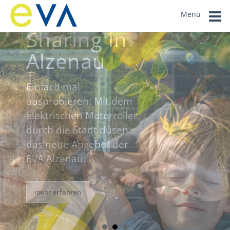
E-Roller
Menü
Sharing in
Alzenau
Einfach mal
ausprobieren: Mit dem
elektrischen Motorroller
durch die Stadt düsen -
das neue Angebot der
EVA Alzenau.
mehr erfahren