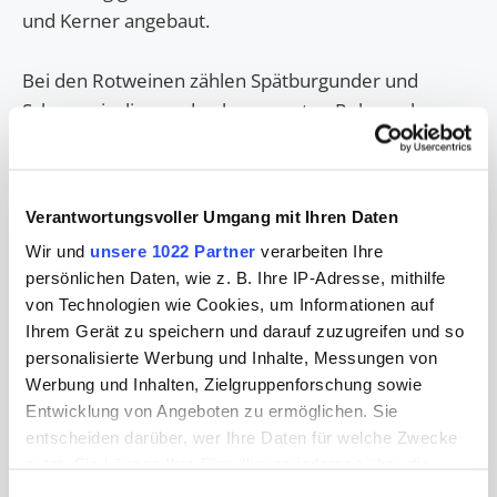
und Kerner angebaut.
Bei den Rotweinen zählen Spätburgunder und
Schwarzriesling zu den bevorzugten Reben, aber
auch Dornfelder und Domina finden Verbreitung.
Kenner der Alzenauer Weine schätzen eben diese
Verantwortungsvoller Umgang mit Ihren Daten
Vielfalt der „guten Tropfen“, die sie sich gern im
Wir und
unsere 1022 Partner
verarbeiten Ihre
fröhlichen Rahmen der Alzenauer Weinfeste
persönlichen Daten, wie z. B. Ihre IP-Adresse, mithilfe
schmecken lassen.
von Technologien wie Cookies, um Informationen auf
Ihrem Gerät zu speichern und darauf zuzugreifen und so
Dass der Raum Alzenau ideale Voraussetzungen für
personalisierte Werbung und Inhalte, Messungen von
exquisite Weine bietet, zeigen zahlreiche
Werbung und Inhalten, Zielgruppenforschung sowie
internationale Preise, mit denen Alzenauer Weine
Entwicklung von Angeboten zu ermöglichen. Sie
ausgezeichnet sind.
entscheiden darüber, wer Ihre Daten für welche Zwecke
nutzt. Sie können Ihre Einwilligung jederzeit über die
Freizeit und Sport
Cookie-Erklärung oder durch Klicken auf das Privacy