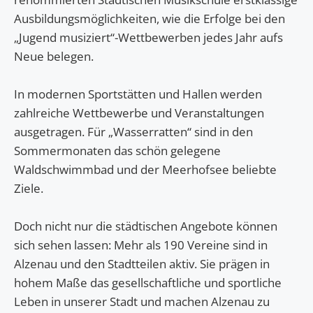
weiteren Daten zusammen, die Sie ihnen bereitgestellt
Ausbildungsmöglichkeiten, wie die Erfolge bei den
haben oder die sie im Rahmen Ihrer Nutzung der Dienste
„Jugend musiziert“-Wettbewerben jedes Jahr aufs
gesammelt haben. Sie geben Einwilligung zu unseren
Neue belegen.
Cookies, wenn Sie unsere Webseite weiterhin nutzen.
In modernen Sportstätten und Hallen werden
zahlreiche Wettbewerbe und Veranstaltungen
ausgetragen. Für „Wasserratten“ sind in den
Sommermonaten das schön gelegene
Waldschwimmbad und der Meerhofsee beliebte
Ziele.
Doch nicht nur die städtischen Angebote können
sich sehen lassen: Mehr als 190 Vereine sind in
Alzenau und den Stadtteilen aktiv. Sie prägen in
hohem Maße das gesellschaftliche und sportliche
Leben in unserer Stadt und machen Alzenau zu