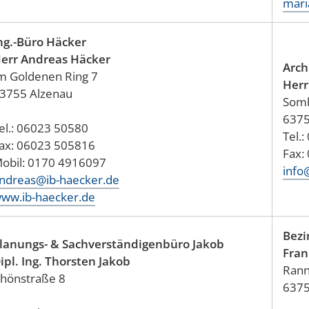
mari
ng.-Büro Häcker
err Andreas Häcker
Arch
m Goldenen Ring 7
Herr
3755 Alzenau
Somb
6375
el.: 06023 50580
Tel.
ax: 06023 505816
Fax:
Mobil: 0170 4916097
info
ndreas@ib-haecker.de
ww.ib-haecker.de
Bezi
lanungs- & Sachverständigenbüro Jakob
Fran
ipl. Ing. Thorsten Jakob
Rann
hönstraße 8
6375