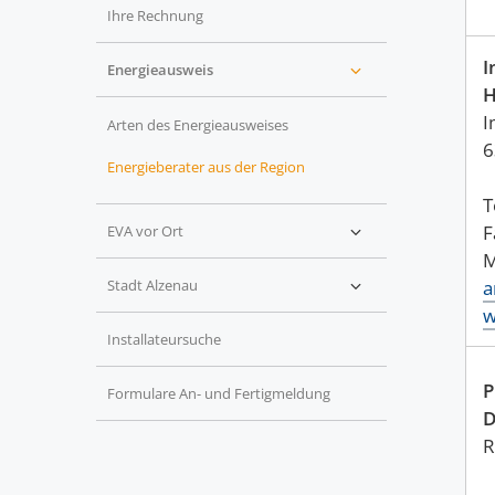
Ihre Rechnung
I
Energieausweis
H
I
Arten des Energieausweises
6
Energieberater aus der Region
T
F
EVA vor Ort
Stadt Alzenau
a
w
Installateursuche
P
Formulare An- und Fertigmeldung
D
R