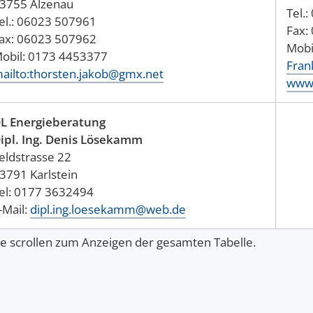
3755 Alzenau
Tel.
el.: 06023 507961
Fax:
ax: 06023 507962
Mobi
obil: 0173 4453377
Fran
ailto:thorsten.jakob@gmx.net
www.
L Energieberatung
ipl. Ing. Denis Lösekamm
eldstrasse 22
3791 Karlstein
el: 0177 3632494
-Mail: 
dipl.ing.loesekamm@web.de
te scrollen zum Anzeigen der gesamten Tabelle.