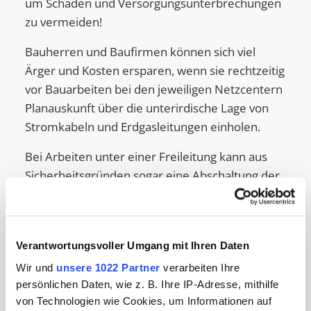
um Schäden und Versorgungsunterbrechungen
zu vermeiden!
Bauherren und Baufirmen können sich viel
Ärger und Kosten ersparen, wenn sie rechtzeitig
vor Bauarbeiten bei den jeweiligen Netzcentern
Planauskunft über die unterirdische Lage von
Stromkabeln und Erdgasleitungen einholen.
Bei Arbeiten unter einer Freileitung kann aus
Sicherheitsgründen sogar eine Abschaltung der
Leitung erforderlich werden.
Beim Technischen Kundenservice können Sie
kostenfrei Pläne einsehen und wenn notwendig
Verantwortungsvoller Umgang mit Ihren Daten
eine Einweisung durch den Mobilen
Wir und
unsere 1022 Partner
verarbeiten Ihre
Kundenservice unseres Dienstleisters
persönlichen Daten, wie z. B. Ihre IP-Adresse, mithilfe
ehemalige E.ON Bayern, heutige Bayernwerk
von Technologien wie Cookies, um Informationen auf