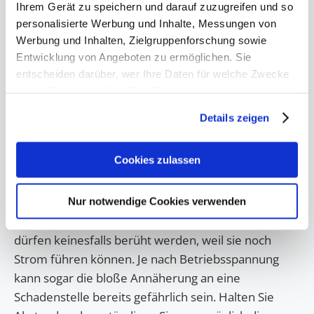
AG erhalten:
Ihrem Gerät zu speichern und darauf zuzugreifen und so
personalisierte Werbung und Inhalte, Messungen von
T 09 41-28 00 33 11
Werbung und Inhalten, Zielgruppenforschung sowie
F 09 41-28 00 33 12
Entwicklung von Angeboten zu ermöglichen. Sie
entscheiden darüber, wer Ihre Daten für welche Zwecke
nutzt. Sie können Ihre Einwilligung jederzeit über die
> Lageplan für Erdarbeiten
Cookie-Erklärung oder durch Klicken auf das Privacy
Details zeigen
Trigger Symbol ändern oder widerrufen
Wenn Sie es erlauben, würden wir auch gerne:
Cookies zulassen
Achtung
Informationen über Ihre geografische Lage erfassen,
bei beschädigten Freileitungen
welche bis auf einige Meter genau sein können
Nur notwendige Cookies verwenden
Ihr Gerät durch aktives Scannen nach bestimmten
Beschädigte Anlagenteile oder defekte Leiterseile
Merkmalen (Fingerprinting) identifizieren
dürfen keinesfalls berüht werden, weil sie noch
Erfahren Sie mehr darüber, wie Ihre persönlichen Daten
Strom führen können. Je nach Betriebsspannung
verarbeitet werden, und legen Sie Ihre Präferenzen im
kann sogar die bloße Annäherung an eine
Abschnitt Einzelheiten
fest.
Schadenstelle bereits gefährlich sein. Halten Sie