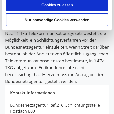
Schlichtungsstelle für
Wenn Sie es erlauben, würden wir auch gerne:
Cookies zulassen
Informationen über Ihre geografische Lage erfassen,
Telekommunikation
welche bis auf einige Meter genau sein können
Nur notwendige Cookies verwenden
Ihr Gerät durch aktives Scannen nach bestimmten
Merkmalen (Fingerprinting) identifizieren
Nach § 47a Telekommunikationsgesetz besteht die
Erfahren Sie mehr darüber, wie Ihre persönlichen Daten
Möglichkeit, ein Schlichtungsverfahren vor der
verarbeitet werden, und legen Sie Ihre Präferenzen im
Bundesnetzagentur einzuleiten, wenn Streit darüber
Abschnitt Einzelheiten
fest.
besteht, ob der Anbieter von öffentlich zugänglichen
Telekommunikationsdiensten bestimmte, in § 47a
Wir verwenden Cookies, um Inhalte und Anzeigen zu
TKG aufgeführte Endkundenrechte nicht
personalisieren, Funktionen für soziale Medien anbieten
zu können und die Zugriffe auf unsere Website zu
berücksichtigt hat. Hierzu muss ein Antrag bei der
analysieren. Außerdem geben wir Informationen zu Ihrer
Bundesnetzagentur gestellt werden.
Verwendung unserer Website an unsere Partner für
soziale Medien, Werbung und Analysen weiter. Unsere
Kontakt-Informationen
Partner führen diese Informationen möglicherweise mit
weiteren Daten zusammen, die Sie ihnen bereitgestellt
Bundesnetzagentur Ref.216, Schlichtungsstelle
haben oder die sie im Rahmen Ihrer Nutzung der Dienste
Postfach 8001