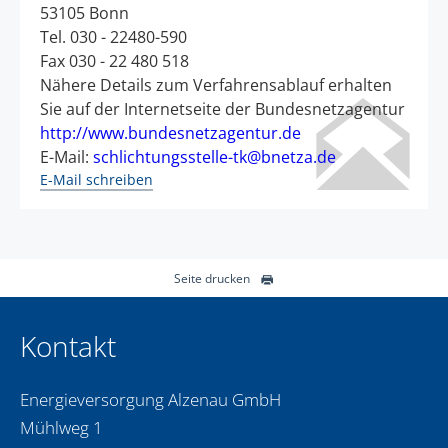
gesammelt haben. Sie geben Einwilligung zu unseren
53105 Bonn
Cookies, wenn Sie unsere Webseite weiterhin nutzen.
Tel. 030 - 22480-590
Fax 030 - 22 480 518
Nähere Details zum Verfahrensablauf erhalten
Sie auf der Internetseite der Bundesnetzagentur
http://www.bundesnetzagentur.de
E-Mail:
schlichtungsstelle-tk@bnetza.de
E-Mail schreiben
Seite drucken
Kontakt
Energieversorgung Alzenau GmbH
Mühlweg 1