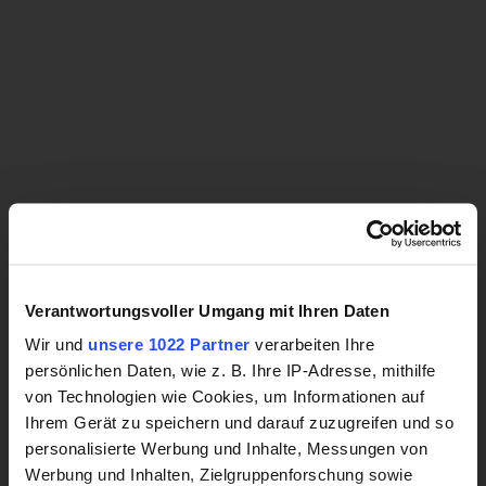
Menü
Sie sind hier:
Home
Seite drucken
Kontakt
Energieversorgung Alzenau GmbH
Mühlweg 1
Verantwortungsvoller Umgang mit Ihren Daten
63755 Alzenau
Wir und
unsere 1022 Partner
verarbeiten Ihre
persönlichen Daten, wie z. B. Ihre IP-Adresse, mithilfe
06023 - 949-444
von Technologien wie Cookies, um Informationen auf
06023 - 949-491
Ihrem Gerät zu speichern und darauf zuzugreifen und so
E-Mail
personalisierte Werbung und Inhalte, Messungen von
This is a folder page.
Werbung und Inhalten, Zielgruppenforschung sowie