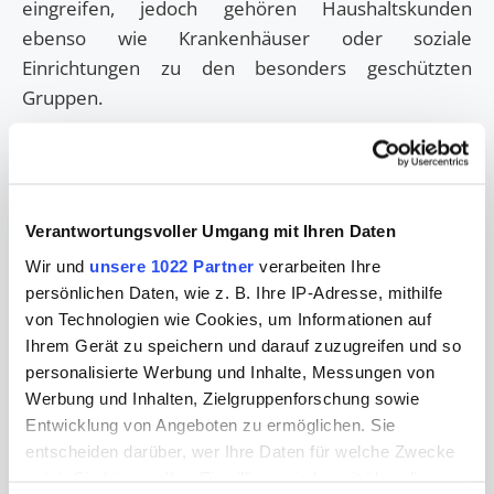
eingreifen, jedoch gehören Haushaltskunden
ebenso wie Krankenhäuser oder soziale
Einrichtungen zu den besonders geschützten
Gruppen.
Die wichtigsten
Fragen und Antworten
zum
Notfallplan Gas
finden Sie auf der
Webseite des
Bundesministeriums für Wirtschaft und Klimaschutz
Verantwortungsvoller Umgang mit Ihren Daten
(FAQ).
Wir und
unsere 1022 Partner
verarbeiten Ihre
Als Gasverteilnetzbetreiber möchte wir zu den
persönlichen Daten, wie z. B. Ihre IP-Adresse, mithilfe
wichtigsten Fragen in diesem Zusammenhang
von Technologien wie Cookies, um Informationen auf
informieren.
Ihrem Gerät zu speichern und darauf zuzugreifen und so
personalisierte Werbung und Inhalte, Messungen von
Was passiert bei einer Gasmangellage im
Werbung und Inhalten, Zielgruppenforschung sowie
Netz?
Entwicklung von Angeboten zu ermöglichen. Sie
entscheiden darüber, wer Ihre Daten für welche Zwecke
Welche Verbraucher sind von Abschaltungen
nutzt. Sie können Ihre Einwilligung jederzeit über die
betroffen?