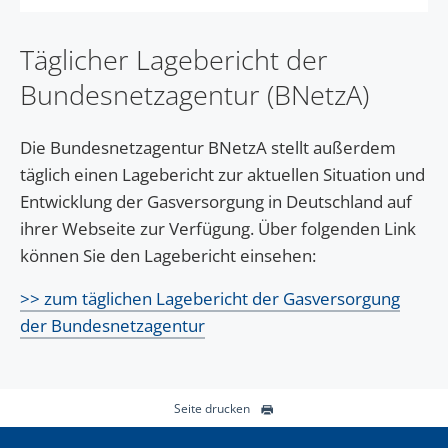
Partner führen diese Informationen möglicherweise mit
weiteren Daten zusammen, die Sie ihnen bereitgestellt
haben oder die sie im Rahmen Ihrer Nutzung der Dienste
Täglicher Lagebericht der
gesammelt haben. Sie geben Einwilligung zu unseren
Bundesnetzagentur (BNetzA)
Cookies, wenn Sie unsere Webseite weiterhin nutzen.
Die Bundesnetzagentur BNetzA stellt außerdem
täglich einen Lagebericht zur aktuellen Situation und
Entwicklung der Gasversorgung in Deutschland auf
ihrer Webseite zur Verfügung. Über folgenden Link
können Sie den Lagebericht einsehen:
>> zum täglichen Lagebericht der Gasversorgung
der Bundesnetzagentur
Seite drucken