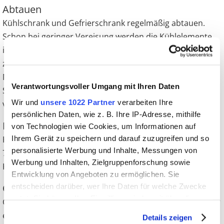
Abtauen
Kühlschrank und Gefrierschrank regelmäßig abtauen.
Schon bei geringer Vereisung werden die Kühlelemente
isoliert und verbrauchen dann mehr Strom um herunter
zu kühlen. Abtauen eignet sich vor allem bei Außen-
Minustemperaturen, so kann man währenddessen die
Verantwortungsvoller Umgang mit Ihren Daten
Speisen auf dem Balkon oder der Terrasse lagern, so
Wir und
unsere 1022 Partner
verarbeiten Ihre
verdirbt kein Lebensmittel.
persönlichen Daten, wie z. B. Ihre IP-Adresse, mithilfe
Füllmenge
von Technologien wie Cookies, um Informationen auf
Ihrem Gerät zu speichern und darauf zuzugreifen und so
Kühlgeräte arbeiten effizienter, wenn sie mindestens zu
personalisierte Werbung und Inhalte, Messungen von
70% gefüllt sind. Die Lebensmittel werden dann zu
Werbung und Inhalten, Zielgruppenforschung sowie
Kühlpacks.
Entwicklung von Angeboten zu ermöglichen. Sie
Ordnung halten
entscheiden darüber, wer Ihre Daten für welche Zwecke
nutzt. Sie können Ihre Einwilligung jederzeit über die
Geräte nur kurz öffnen. Langes Suchen bei geöffneter Tür
Cookie-Erklärung oder durch Klicken auf das Privacy
erfordert mehr Energie.
Details zeigen
Trigger Symbol ändern oder widerrufen