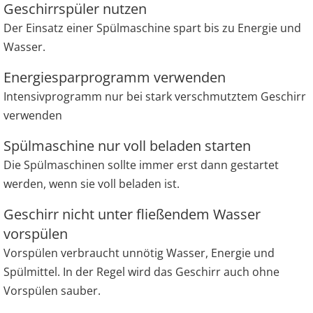
Geschirrspüler nutzen
haben oder die sie im Rahmen Ihrer Nutzung der Dienste
gesammelt haben. Sie geben Einwilligung zu unseren
Der Einsatz einer Spülmaschine spart bis zu Energie und
Cookies, wenn Sie unsere Webseite weiterhin nutzen.
Wasser.
Energiesparprogramm verwenden
Intensivprogramm nur bei stark verschmutztem Geschirr
verwenden
Spülmaschine nur voll beladen starten
Die Spülmaschinen sollte immer erst dann gestartet
werden, wenn sie voll beladen ist.
Geschirr nicht unter fließendem Wasser
vorspülen
Vorspülen verbraucht unnötig Wasser, Energie und
Spülmittel. In der Regel wird das Geschirr auch ohne
Vorspülen sauber.